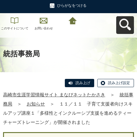
ひらがなをつける
このサイトについて
お問い合わせ
高崎市生涯学習情報
サイト まなびネット
たかさきへ戻る
統括事務局
読み上げ
読み上げ設定
高崎市生涯学習情報サイト まなびネットたかさき
＞
統括事
務局
＞
お知らせ
＞
１１／１１ 子育て支援者向けスキ
ルアップ講座１「多様性とインクルーシブ支援を進めるティー
チャーズトレーニング」が開催されました