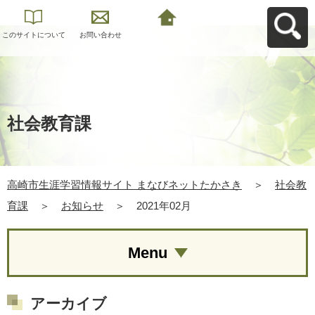
このサイトについて
お問い合わせ
高崎市生涯学習情報
サイト まなびネット
たかさきへ戻る
社会教育課
高崎市生涯学習情報サイト まなびネットたかさき
＞
社会教
育課
＞
お知らせ
＞
2021年02月
Menu
アーカイブ