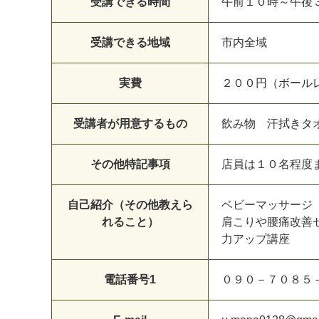
受講できる時間
午前１０時～午後
受講できる地域
市内全域
実費
２００円（ボール
受講者が用意するもの
飲み物 汗拭きタ
その他特記事項
店員は１０名程度
自己紹介（その他教えら
ベビーマッサージ
れること）
肩こりや腰痛改善
力アップ講座
電話番号1
０９０－７０８５