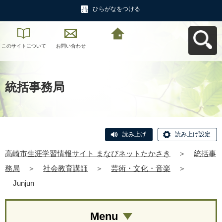
ひらがなをつける
このサイトについて
お問い合わせ
高崎市生涯学習情報
サイト まなびネット
たかさきへ戻る
統括事務局
読み上げ
読み上げ設定
高崎市生涯学習情報サイト まなびネットたかさき
＞
統括事
務局
＞
社会教育講師
＞
芸術・文化・音楽
＞
Junjun
Menu