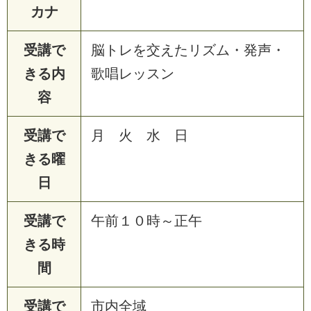
カナ
受講で
脳トレを交えたリズム・発声・
きる内
歌唱レッスン
容
受講で
月 火 水 日
きる曜
日
受講で
午前１０時～正午
きる時
間
受講で
市内全域