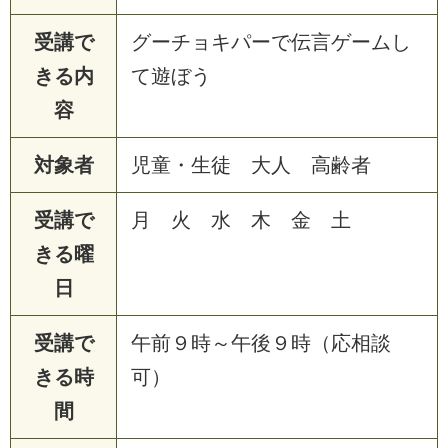
受講で
グーチョキパーで伝言ゲームし
きる内
て遊ぼう
容
対象者
児童・生徒 大人 高齢者
受講で
月 火 水 木 金 土
きる曜
日
受講で
午前９時～午後９時（応相談
きる時
可）
間