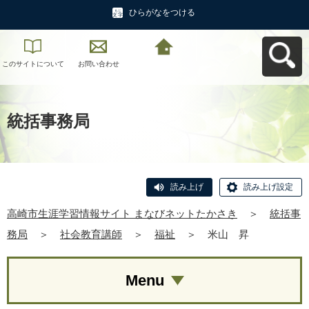
ひらがなをつける
このサイトについて
お問い合わせ
高崎市生涯学習情報
サイト まなびネット
たかさきへ戻る
統括事務局
読み上げ
読み上げ設定
高崎市生涯学習情報サイト まなびネットたかさき
＞
統括事
務局
＞
社会教育講師
＞
福祉
＞
米山 昇
Menu