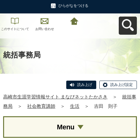
ひらがなをつける
このサイトについて
お問い合わせ
高崎市生涯学習情報
サイト まなびネット
たかさきへ戻る
統括事務局
読み上げ
読み上げ設定
高崎市生涯学習情報サイト まなびネットたかさき
＞
統括事
務局
＞
社会教育講師
＞
生活
＞
吉田 則子
Menu