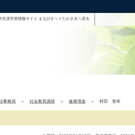
市生涯学習情報サイト まなびネットたかさきへ戻る
括事務局
＞
社会教育講師
＞
健康増進
＞
村田 智幸