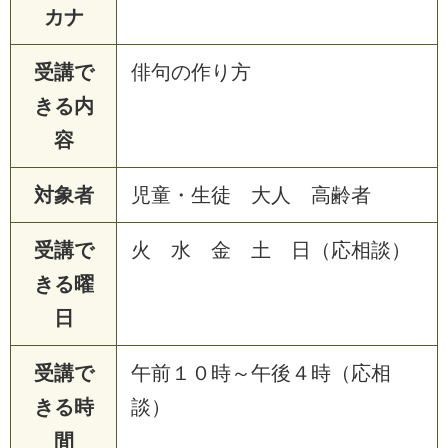
カナ
受講で
俳句の作り方
きる内
容
対象者
児童・生徒 大人 高齢者
受講で
火 水 金 土 日（応相談）
きる曜
日
受講で
午前１０時～午後４時（応相
きる時
談）
間