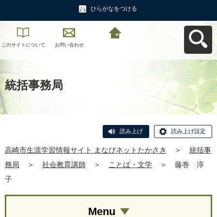
ひらがなをつける
このサイトについて
お問い合わせ
高崎市生涯学習情報
サイト まなびネット
たかさきへ戻る
統括事務局
読み上げ
読み上げ設定
高崎市生涯学習情報サイト まなびネットたかさき
＞
統括事
務局
＞
社会教育講師
＞
ことば・文学
＞
藤巻 淳
子
Menu